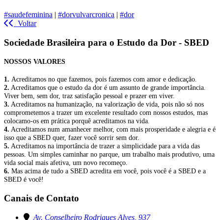
#saudefeminina
|
#dorvulvarcronica
|
#dor
Voltar
Sociedade Brasileira para o Estudo da Dor - SBED
NOSSOS VALORES
1.
Acreditamos no que fazemos, pois fazemos com amor e dedicação.
2.
Acreditamos que o estudo da dor é um assunto de grande importância.
Viver bem, sem dor, traz satisfação pessoal e prazer em viver.
3.
Acreditamos na humanização, na valorização de vida, pois não só nos
comprometemos a trazer um excelente resultado com nossos estudos, mas
colocamo-os em prática porquê acreditamos na vida.
4.
Acreditamos num amanhecer melhor, com mais prosperidade e alegria e é
isso que a SBED quer, fazer você sorrir sem dor.
5.
Acreditamos na importância de trazer a simplicidade para a vida das
pessoas. Um simples caminhar no parque, um trabalho mais produtivo, uma
vida social mais afetiva, um novo recomeço.
6.
Mas acima de tudo a SBED acredita em você, pois você é a SBED e a
SBED é você!
Canais de Contato
Av. Conselheiro Rodrigues Alves, 937