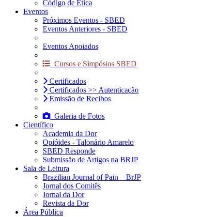
Código de Ética
Eventos
Próximos Eventos - SBED
Eventos Anteriores - SBED
Eventos Apoiados
Cursos e Simpósios SBED
Certificados
Certificados >> Autenticação
Emissão de Recibos
Galeria de Fotos
Científico
Academia da Dor
Opióides - Talonário Amarelo
SBED Responde
Submissão de Artigos na BRJP
Sala de Leitura
Brazilian Journal of Pain – BrJP
Jornal dos Comitês
Jornal da Dor
Revista da Dor
Área Pública