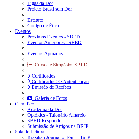
Ligas da Dor
Projeto Brasil sem Dor
Estatuto
Código de Ética
Eventos
Próximos Eventos - SBED
Eventos Anteriores - SBED
Eventos Apoiados
Cursos e Simpósios SBED
Certificados
Certificados >> Autenticação
Emissão de Recibos
Galeria de Fotos
Científico
Academia da Dor
Opióides - Talonário Amarelo
SBED Responde
Submissão de Artigos na BRJP
Sala de Leitura
Brazilian Journal of Pain – BrJP