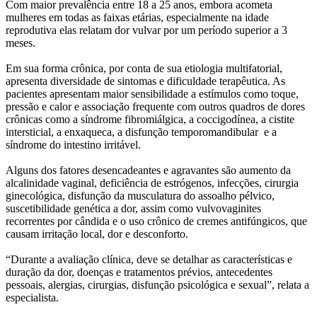
Com maior prevalência entre 18 a 25 anos, embora acometa
mulheres em todas as faixas etárias, especialmente na idade
reprodutiva elas relatam dor vulvar por um período superior a 3
meses.
Em sua forma crônica, por conta de sua etiologia multifatorial,
apresenta diversidade de sintomas e dificuldade terapêutica. As
pacientes apresentam maior sensibilidade a estímulos como toque,
pressão e calor e associação frequente com outros quadros de dores
crônicas como a síndrome fibromiálgica, a coccigodínea, a cistite
intersticial, a enxaqueca, a disfunção temporomandibular e a
síndrome do intestino irritável.
Alguns dos fatores desencadeantes e agravantes são aumento da
alcalinidade vaginal, deficiência de estrógenos, infecções, cirurgia
ginecológica, disfunção da musculatura do assoalho pélvico,
suscetibilidade genética a dor, assim como vulvovaginites
recorrentes por cândida e o uso crônico de cremes antifúngicos, que
causam irritação local, dor e desconforto.
“Durante a avaliação clínica, deve se detalhar as características e
duração da dor, doenças e tratamentos prévios, antecedentes
pessoais, alergias, cirurgias, disfunção psicológica e sexual”, relata a
especialista.