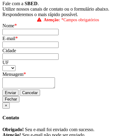
Fale com a
SBED
.
Utilize nossos canais de contato ou o formulário abaixo.
Responderemos o mais rápido possível.
Atenção:
*Campos obrigatórios
*
Nome
*
E-mail
Cidade
UF
*
Mensagem
Enviar
Cancelar
Fechar
×
Contato
Obrigado!
Seu e-mail foi enviado com sucesso.
Atenção!
Seu e-mail não pode ser enviado.