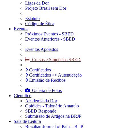
Ligas da Dor
Projeto Brasil sem Dor
Estatuto
Código de Ética
Eventos
Próximos Eventos - SBED
Eventos Anteriores - SBED
Eventos Apoiados
Cursos e Simpósios SBED
Certificados
Certificados >> Autenticação
Emissão de Recibos
Galeria de Fotos
Científico
Academia da Dor
Opióides - Talonário Amarelo
SBED Responde
Submissão de Artigos na BRJP
Sala de Leitura
Brazilian Journal of Pain – BrJP