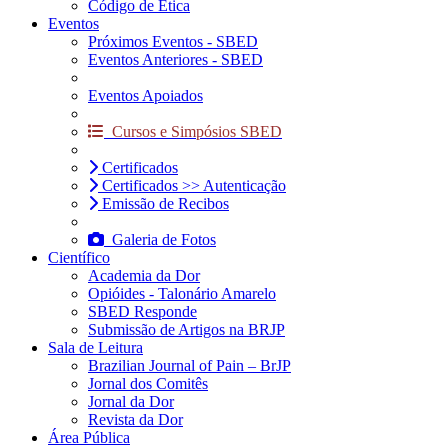
Código de Ética
Eventos
Próximos Eventos - SBED
Eventos Anteriores - SBED
Eventos Apoiados
Cursos e Simpósios SBED
Certificados
Certificados >> Autenticação
Emissão de Recibos
Galeria de Fotos
Científico
Academia da Dor
Opióides - Talonário Amarelo
SBED Responde
Submissão de Artigos na BRJP
Sala de Leitura
Brazilian Journal of Pain – BrJP
Jornal dos Comitês
Jornal da Dor
Revista da Dor
Área Pública