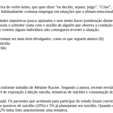
riva do verbo krino, que quer dizer “eu decido, separo, julgo”. “Crise
ue habitualmente costuma empregar em situações que a afetam emociona
titudes impulsivas pouco ajuizadas e sem muito haver ponderação diant
assola o sofredor conta com o auxílio de alguém que observa a condição
 externo alguns indivíduos não conseguem reverter a situação.
cessitam ser mais bem divulgados, como os que seguem abaixo [6]:
uicida;
ida;
o, conforme trabalho de Melaine Racine. Segundo a autora, recente revi
 de exposição à ideção suicida, tentativas de suicídio e consumação do
adá. Os pacientes que aceitaram para participar do estudo foram convi
 passivos de suicídio (20%) e 5% já planejaram seu suicídio. Quando q
% tinha feito anteriormente uma tentativa.