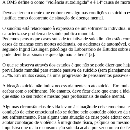
A OMS define-o como “violência autodirigida” e é 14ª causa de morte 
Deve-se ter em mente que embora em algumas condições o suicídio este
justifica como decorrente de situação de doença mental.
O suicídio está relacionado à expressão de um sofrimento individual in
caracteriza-se problema de saúde pública mundial.
Podemos pensar que casos sutis de tentativa de suicídio não estão c
casos de crianças com mortes acidentais, ou acidentes de automóvel, c
segundo Ingrid Esslinger, psicóloga do Laboratório de Estudos sobre 
pode identificar sinais de que algo não ia bem” [2].
O que se observa através dos estudos é que não se pode dizer que haj
prevalência mundial para atitude passiva de suicídio (sem planejament
2,7%. Em muitos casos, há uma progressão de pensamentos passivos e 
A ideação suicida não induz necessariamente ao ato suicida. Em muitas
acabar com o sofrimento. No entanto, deve ficar claro que entre a id
que estão ao seu redor e mesmo para profissionais de saúde mental.
Algumas circunstâncias de vida levam à situação de crise emocional 
condição de crise emocional não se define pelo conteúdo objetivo da 
seu enfrentamento. Para alguns uma situação de crise pode adotar co
adotar conotação de violência à integridade física, psíquica ou mesmo
impulsiva que o ato e consumação suicida acaba por ser o único desf