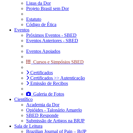
Ligas da Dor
Projeto Brasil sem Dor
Estatuto
Código de Ética
Eventos
Próximos Eventos - SBED
Eventos Anteriores - SBED
Eventos Apoiados
Cursos e Simpósios SBED
Certificados
Certificados >> Autenticação
Emissão de Recibos
Galeria de Fotos
Científico
Academia da Dor
Opióides - Talonário Amarelo
SBED Responde
Submissão de Artigos na BRJP
Sala de Leitura
Brazilian Journal of Pain – BrJP