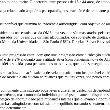
no mundo inteiro. E a terceira entre pessoas de 15 a 44 anos, de ambo
ja relacionado à quadros psicopatológicos, este não é determinante pa
suportável que culmina na “violência autodirigida” com objetivo de alivi
onsiderados nas estatísticas da OMS uma vez que são mascarados pelas 
ausados por jovens que dirigem alcoolizados, ou sob efeito de drogas, o
a Morte da Universidade de São Paulo (USP). Diz ela: “Se você investi
a uma progressão entre com que uma progressão entre a “ideação suicid
o) é de 9,2% enquanto que a atitude ativa (com planejamento) é de 3,1%
idéias suicidas para pensamentos mais ativos, que pode ser seguido pe
 situações, a ideação suicida desvela um sofrimento insuportável e a i
eia de morte e o ato suicida há nuances que muitas vezes, são pouco co
e comumente uma situação pode levar a diferentes desfechos dependendo
ocorrência, mas como cada indivíduo poderá psiquicamente dispor se seu
notação de oportunidade para mudanças internas que o levarão a oportu
 ambas, atingindo-os com tal estado o equilíbrio tornando-se extremame
echo determinante.