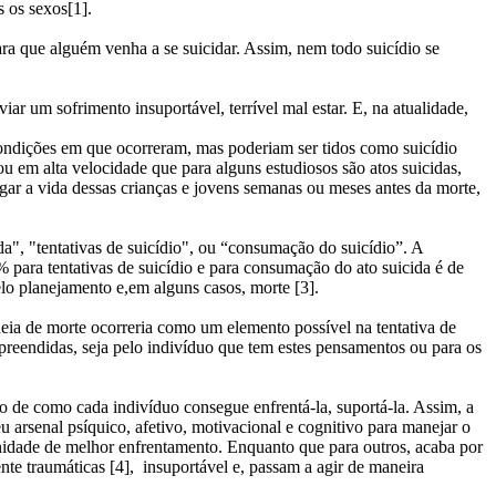
s os sexos[1].
ra que alguém venha a se suicidar. Assim, nem todo suicídio se
ar um sofrimento insuportável, terrível mal estar. E, na atualidade,
condições em que ocorreram, mas poderiam ser tidos como suicídio
u em alta velocidade que para alguns estudiosos são atos suicidas,
gar a vida dessas crianças e jovens semanas ou meses antes da morte,
a", "tentativas de suicídio", ou “consumação do suicídio”. A
 para tentativas de suicídio e para consumação do ato suicida é de
lo planejamento e,em alguns casos, morte [3].
deia de morte ocorreria como um elemento possível na tentativa de
mpreendidas, seja pelo indivíduo que tem estes pensamentos ou para os
 de como cada indivíduo consegue enfrentá-la, suportá-la. Assim, a
 arsenal psíquico, afetivo, motivacional e cognitivo para manejar o
nidade de melhor enfrentamento. Enquanto que para outros, acaba por
nte traumáticas [4], insuportável e, passam a agir de maneira