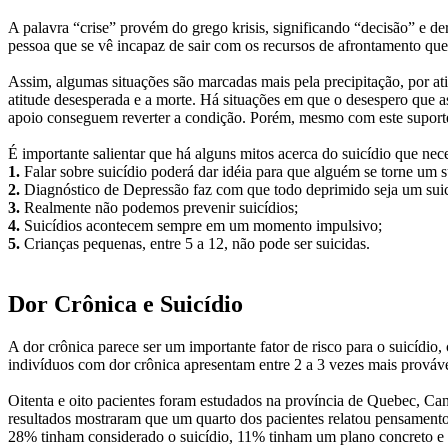
A palavra “crise” provém do grego krisis, significando “decisão” e de
pessoa que se vê incapaz de sair com os recursos de afrontamento q
Assim, algumas situações são marcadas mais pela precipitação, por a
atitude desesperada e a morte. Há situações em que o desespero que 
apoio conseguem reverter a condição. Porém, mesmo com este suporte
É importante salientar que há alguns mitos acerca do suicídio que ne
1.
Falar sobre suicídio poderá dar idéia para que alguém se torne um s
2.
Diagnóstico de Depressão faz com que todo deprimido seja um suic
3.
Realmente não podemos prevenir suicídios;
4.
Suicídios acontecem sempre em um momento impulsivo;
5.
Crianças pequenas, entre 5 a 12, não pode ser suicidas.
Dor Crônica e Suicídio
A dor crônica parece ser um importante fator de risco para o suicídi
indivíduos com dor crônica apresentam entre 2 a 3 vezes mais provável
Oitenta e oito pacientes foram estudados na província de Quebec, Can
resultados mostraram que um quarto dos pacientes relatou pensamentos
28% tinham considerado o suicídio, 11% tinham um plano concreto e 2