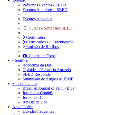
Eventos
Próximos Eventos - SBED
Eventos Anteriores - SBED
Eventos Apoiados
Cursos e Simpósios SBED
Certificados
Certificados >> Autenticação
Emissão de Recibos
Galeria de Fotos
Científico
Academia da Dor
Opióides - Talonário Amarelo
SBED Responde
Submissão de Artigos na BRJP
Sala de Leitura
Brazilian Journal of Pain – BrJP
Jornal dos Comitês
Jornal da Dor
Revista da Dor
Área Pública
Dúvidas frequentes