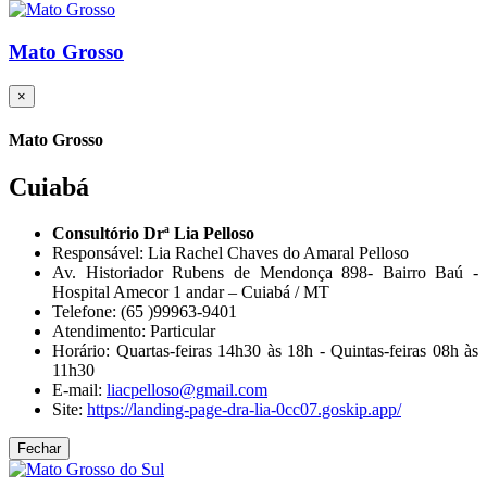
Mato Grosso
×
Mato Grosso
Cuiabá
Consultório Drª Lia Pelloso
Responsável: Lia Rachel Chaves do Amaral Pelloso
Av. Historiador Rubens de Mendonça 898- Bairro Baú -
Hospital Amecor 1 andar – Cuiabá / MT
Telefone: (65 )99963-9401
Atendimento: Particular
Horário: Quartas-feiras 14h30 às 18h - Quintas-feiras 08h às
11h30
E-mail:
liacpelloso@gmail.com
Site:
https://landing-page-dra-lia-0cc07.goskip.app/
Fechar