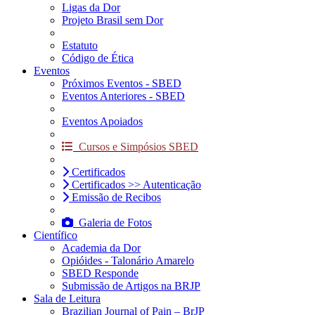
Ligas da Dor
Projeto Brasil sem Dor
Estatuto
Código de Ética
Eventos
Próximos Eventos - SBED
Eventos Anteriores - SBED
Eventos Apoiados
Cursos e Simpósios SBED
Certificados
Certificados >> Autenticação
Emissão de Recibos
Galeria de Fotos
Científico
Academia da Dor
Opióides - Talonário Amarelo
SBED Responde
Submissão de Artigos na BRJP
Sala de Leitura
Brazilian Journal of Pain – BrJP