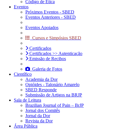
Código de Ética
Eventos
Próximos Eventos - SBED
Eventos Anteriores - SBED
Eventos Apoiados
Cursos e Simpósios SBED
Certificados
Certificados >> Autenticação
Emissão de Recibos
Galeria de Fotos
Científico
Academia da Dor
Opióides - Talonário Amarelo
SBED Responde
Submissão de Artigos na BRJP
Sala de Leitura
Brazilian Journal of Pain – BrJP
Jornal dos Comitês
Jornal da Dor
Revista da Dor
Área Pública