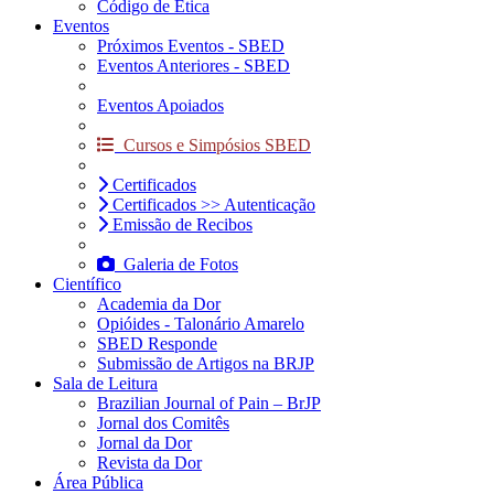
Código de Ética
Eventos
Próximos Eventos - SBED
Eventos Anteriores - SBED
Eventos Apoiados
Cursos e Simpósios SBED
Certificados
Certificados >> Autenticação
Emissão de Recibos
Galeria de Fotos
Científico
Academia da Dor
Opióides - Talonário Amarelo
SBED Responde
Submissão de Artigos na BRJP
Sala de Leitura
Brazilian Journal of Pain – BrJP
Jornal dos Comitês
Jornal da Dor
Revista da Dor
Área Pública