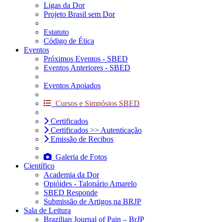
Ligas da Dor
Projeto Brasil sem Dor
Estatuto
Código de Ética
Eventos
Próximos Eventos - SBED
Eventos Anteriores - SBED
Eventos Apoiados
Cursos e Simpósios SBED
Certificados
Certificados >> Autenticação
Emissão de Recibos
Galeria de Fotos
Científico
Academia da Dor
Opióides - Talonário Amarelo
SBED Responde
Submissão de Artigos na BRJP
Sala de Leitura
Brazilian Journal of Pain – BrJP